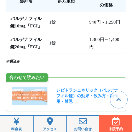
薬剤名
処方単位
の価格
バルデナフィル
1錠
940円～1,250円
錠10mg「FCI」
バルデナフィル
1,300円～1,400
1錠
錠20mg「FCI」
円
※税込み
合わせて読みたい
レビトラジェネリック（バルデナ
フィル錠）の効果・飲み方・副作
用・禁忌
シアリスジェネリック
料金表
アクセス
お問い合せ
来院予約