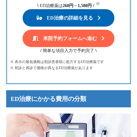
※
\
/
ED治療薬は
260円
～
1,580円
ED治療の詳細を見る
来院予約フォームへ進む
/
\
簡単な項目入力で予約完了
※ 表示の最低価格は初診患者様に処方するED治療薬です
※ 初診と再診で価格が異なるED治療薬があります
ED治療にかかる費用の分類