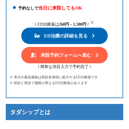
当日に来院してもOK
予約なしで
※
\
/
ED治療薬は
260円
～
1,580円
ED治療の詳細を見る
来院予約フォームへ進む
/
\
簡単な項目入力で予約完了
※ 表示の最低価格は初診患者様に処方するED治療薬です
※ 初診と再診で価格が異なるED治療薬があります
タダシップとは