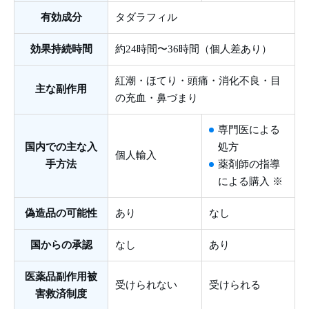
有効成分
タダラフィル
効果持続時間
約24時間〜36時間（個人差あり）
紅潮・ほてり・頭痛・消化不良・目
主な副作用
の充血・鼻づまり
専門医による
国内での主な入
処方
個人輸入
手方法
薬剤師の指導
による購入 ※
偽造品の可能性
あり
なし
国からの承認
なし
あり
医薬品副作用被
受けられない
受けられる
害救済制度