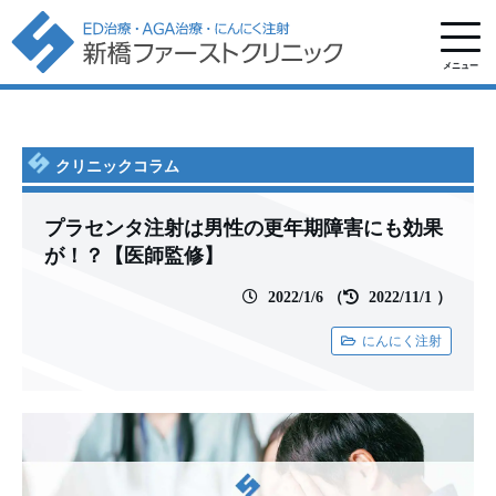
メニュー
クリニックコラム
プラセンタ注射は男性の更年期障害にも効果
が！？【医師監修】
2022/1/6
（
2022/11/1
）
にんにく注射