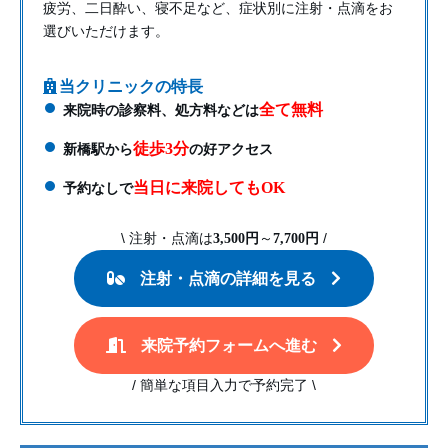
疲労、二日酔い、寝不足など、症状別に注射・点滴をお
選びいただけます。
当クリニックの特長
全て無料
来院時の診察料、処方料などは
徒歩3分
新橋駅から
の好アクセス
当日に来院してもOK
予約なしで
\
/
注射・点滴は
3,500円
～
7,700円
注射・点滴の詳細を見る
来院予約フォームへ進む
/
\
簡単な項目入力で予約完了