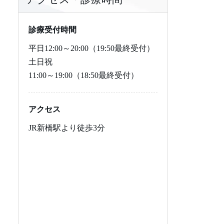
レビトラジェネリック
プロペシアジェネリック
にんにく注射のよくある質
その他の治療の料金
バイアグラの飲み方
レビトラの基本知識
プロペシアの基本知識
いて
問
シアリス
ザガーロ
バイアグラの食事の影響
レビトラの効果
レビトラジェネリック（バ
プロペシアジェネリックの
診療受付時間
ルデナフィル錠）について
基本知識
平日
12:00～20:00（19:50最終受付）
シアリスジェネリック
ザガーロジェネリック
バイアグラの副作用
レビトラの飲み方
シアリスの基礎知識
ザガーロの基本知識
土日祝
11:00～19:00（18:50最終受付）
勃起とは・仕組み
ミノキシジルジェネリック
バイアグラの禁忌
レビトラの食事の影響
シアリスの効果
シアリスジェネリック（タ
ザガーロジェネリックの基
ダラフィル錠）について
本知識
EDの原因
カルプロニウム塩化物外用
バイアグラの市販
レビトラの副作用
シアリスの飲み方
ミノキシジルジェネリック
アクセス
液5%
の基本知識
EDの治し方・改善・予防
レビトラの禁忌
シアリスの副作用
器質性EDの特徴・原因・治
JR新橋駅より徒歩3分
AGA遺伝子検査
し方
カルプロニウム塩化物外用
ED治療薬の偽物
シアリスの禁忌
液5%の基本知識
ヘアケアサプリメント4種セ
心因性EDの特徴・原因・治
AGA遺伝子検査の基本知識
ED治療薬の比較表
シアリスの市販
ット
し方
ED危険度チェッカー
AGAの予防方法
薬剤性EDの特徴・原因薬
ヘアケアサプリメント4種セ
剤・治し方
ットの基本知識
ED治療のよくある質問