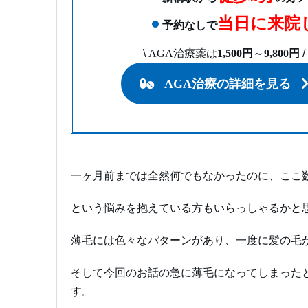
当日に来院
予約なしで
\
AGA治療薬は
1,500円
～
9,800円
/
AGA治療の詳細を見る
一ヶ月前までは全然何でもなかったのに、ここ
という悩みを抱えている方もいらっしゃるかと
薄毛には色々なパターンがあり、一度に髪の毛
そして今回のお話の急に薄毛になってしまった
す。