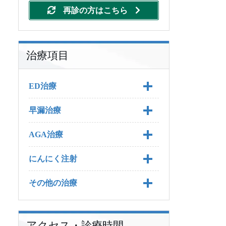
再診の方はこちら
治療項目
ED治療
早漏治療
ED治療 TOP
AGA治療
ED治療の料金
早漏治療 TOP
にんにく注射
バイアグラ
早漏治療の料金
AGA治療 TOP
その他の治療
バイアグラジェネリック
プリリジー
AGA治療の料金
にんにく注射 TOP
バイアグラの基礎知識
レビトラ
早漏の予防方法
プロペシア
にんにく注射の料金
その他の治療 TOP
バイアグラの効果
バイアグラジェネリック
プリリジーの基本知識
（シルデナフィル錠）につ
アクセス・診療時間