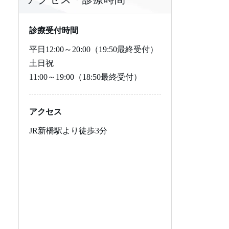
レビトラジェネリック
プロペシアジェネリック
にんにく注射のよくある質
その他の治療の料金
バイアグラの飲み方
レビトラの基本知識
プロペシアの基本知識
いて
問
シアリス
ザガーロ
バイアグラの食事の影響
レビトラの効果
レビトラジェネリック（バ
プロペシアジェネリックの
診療受付時間
ルデナフィル錠）について
基本知識
平日
12:00～20:00（19:50最終受付）
シアリスジェネリック
ザガーロジェネリック
バイアグラの副作用
レビトラの飲み方
シアリスの基礎知識
ザガーロの基本知識
土日祝
11:00～19:00（18:50最終受付）
勃起とは・仕組み
ミノキシジルジェネリック
バイアグラの禁忌
レビトラの食事の影響
シアリスの効果
シアリスジェネリック（タ
ザガーロジェネリックの基
ダラフィル錠）について
本知識
EDの原因
カルプロニウム塩化物外用
バイアグラの市販
レビトラの副作用
シアリスの飲み方
ミノキシジルジェネリック
アクセス
液5%
の基本知識
EDの治し方・改善・予防
レビトラの禁忌
シアリスの副作用
器質性EDの特徴・原因・治
JR新橋駅より徒歩3分
AGA遺伝子検査
し方
カルプロニウム塩化物外用
ED治療薬の偽物
シアリスの禁忌
液5%の基本知識
ヘアケアサプリメント4種セ
心因性EDの特徴・原因・治
AGA遺伝子検査の基本知識
ED治療薬の比較表
シアリスの市販
ット
し方
ED危険度チェッカー
AGAの予防方法
薬剤性EDの特徴・原因薬
ヘアケアサプリメント4種セ
剤・治し方
ットの基本知識
ED治療のよくある質問