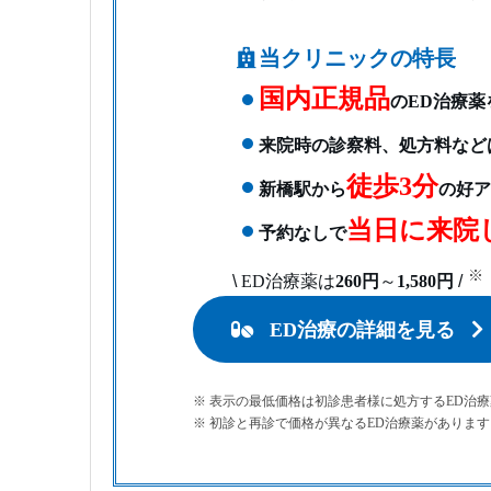
当クリニックの特長
国内正規品
のED治療薬
来院時の診察料、処方料など
徒歩3分
新橋駅から
の好ア
当日に来院
予約なしで
※
\
ED治療薬は
260円
～
1,580円
/
ED治療の詳細を見る
※ 表示の最低価格は初診患者様に処方するED治
※ 初診と再診で価格が異なるED治療薬があります