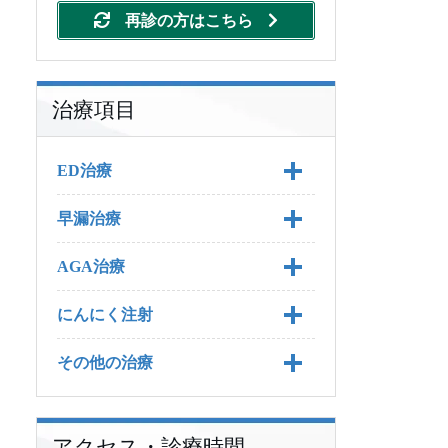
再診の方はこちら
治療項目
ED治療
早漏治療
ED治療 TOP
AGA治療
ED治療の料金
早漏治療 TOP
にんにく注射
バイアグラ
早漏治療の料金
AGA治療 TOP
その他の治療
バイアグラジェネリック
プリリジー
AGA治療の料金
にんにく注射 TOP
バイアグラの基礎知識
レビトラ
早漏の予防方法
プロペシア
にんにく注射の料金
その他の治療 TOP
バイアグラの効果
バイアグラジェネリック
プリリジーの基本知識
（シルデナフィル錠）につ
アクセス・診療時間