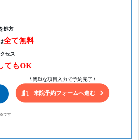
を処方
全て無料
は
クセス
してもOK
\
簡単な項目入力で予約完了
/
来院予約フォームへ進む
療薬です